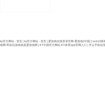
ky官方网站 - 首页
|
ky官方网站 - 首页
|
爱游戏在线登录官网-爱游戏(中国)
|
luck1
戏网-即刻玩游戏就是爱游戏网
|
KY中国官方网站-KY体育app官网入口
|
开云手机站登录
80%的顾客是世界500强或行业领先者