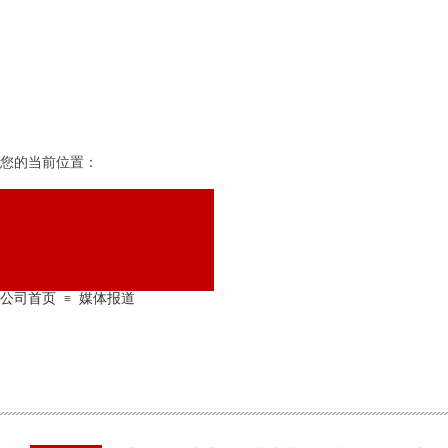
您的当前位置：
公司首页
媒体报道
≡
KY(中国)
NEWS CENTER