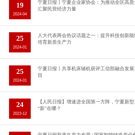
宁夏日报丨宁夏企业家协会：为推动全区高质
19
汇聚民营经济力量
2024-04
人大代表两会热议话题之一：提升科技创新能
25
培育新质生产力
2024-01
宁夏日报丨共享机床辅机获评工信部融合发展
25
目
2024-01
【人民日报】增速进全国第一方阵，宁夏新型
24
“新”在哪？
2023-12
宁夏日报新质生产力专题 | 国家智能铸造产业