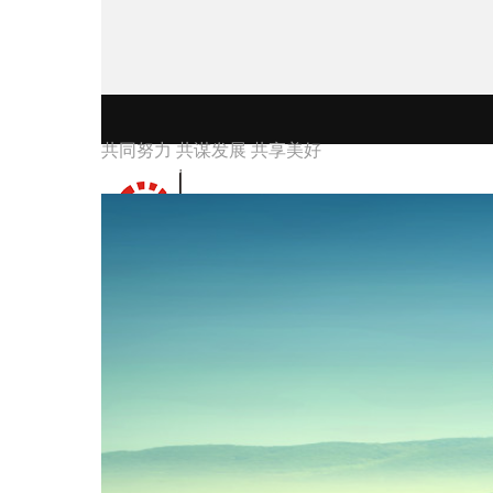
共同努力 共谋发展 共享美好
公司首页
公司简介