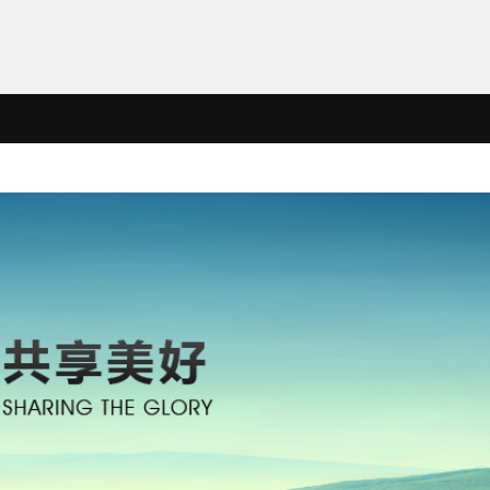
各子公司
联系我们