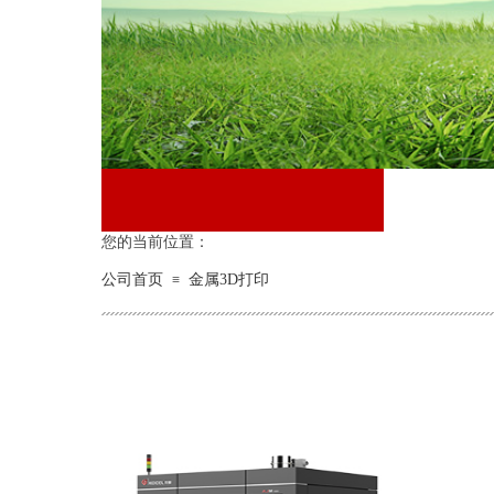
您的当前位置：
公司首页
金属3D打印
≡
KY官网
PRODUCT CENTER