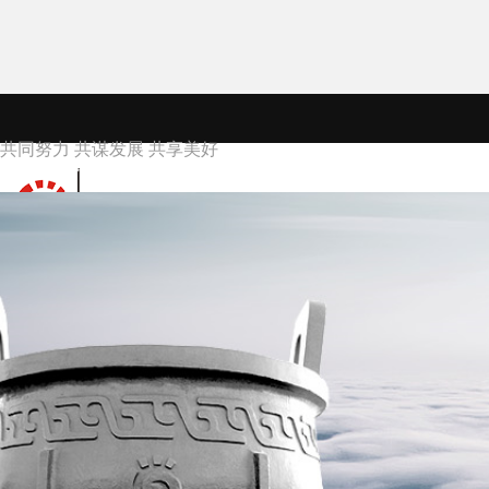
共同努力 共谋发展 共享美好
公司首页
公司简介
企业文化