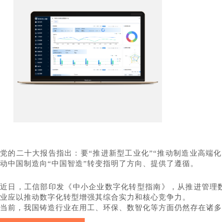
党的二十大报告指出：要“推进新型工业化”“推动制造业高端
动中国制造向“中国智造”转变指明了方向、提供了遵循。
近日，工信部印发《中小企业数字化转型指南》，从推进管理
业应以推动数字化转型增强其综合实力和核心竞争力。
当前，我国铸造行业在用工、环保、数智化等方面仍然存在诸多