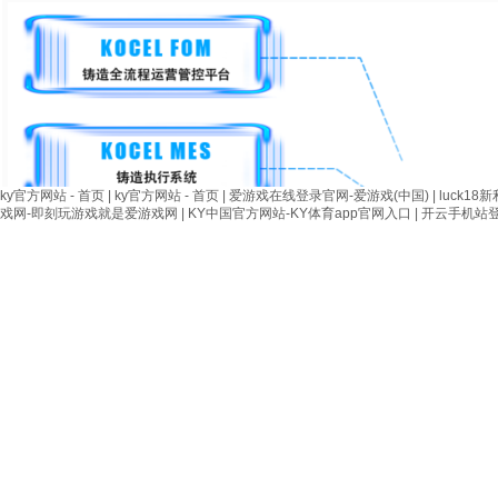
ky官方网站 - 首页
|
ky官方网站 - 首页
|
爱游戏在线登录官网-爱游戏(中国)
|
luck1
戏网-即刻玩游戏就是爱游戏网
|
KY中国官方网站-KY体育app官网入口
|
开云手机站登录
铸造全流程运营管控平台(FOM)