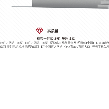
ky官方网站 - 首页
|
ky官方网站 - 首页
|
爱游戏在线登录官网-爱游戏(中国)
|
luck1
戏网-即刻玩游戏就是爱游戏网
|
KY中国官方网站-KY体育app官网入口
|
开云手机站登录