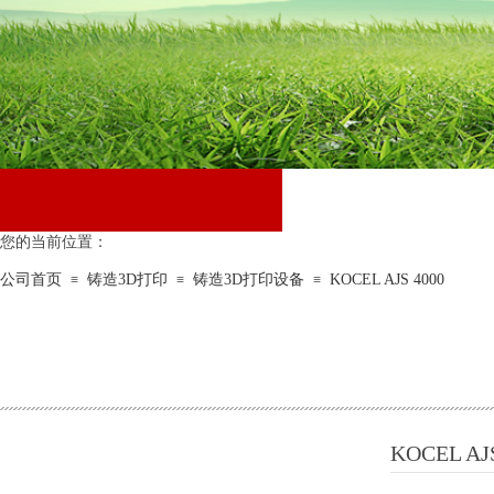
您的当前位置：
公司首页
铸造3D打印
铸造3D打印设备
KOCEL AJS 4000
≡
≡
≡
KY官网
PRODUCT CENTER
KOCEL AJS